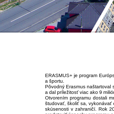
ERASMUS+ je program Európskej 
a športu.
Pôvodný Erasmus naštartoval s
a dal príležitosť viac ako 9 mili
Otvorením programu dostali mn
študovať, školiť sa, vykonáva
skúsenosti v zahraničí. Rok 2