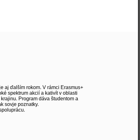
je aj ďalším rokom. V rámci Erasmus+
é spektrum akcií a kativít v oblasti
ť krajinu. Program dáva študentom a
ak sovje poznatky.
 spoluprácu.