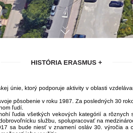
HISTÓRIA ERASMUS +
únie, ktorý podporuje aktivity v oblasti vzdeláva
voje pôsobenie v roku 1987. Za posledných 30 roko
ónom ľudí.
ohí ľudia všetkých vekových kategórií a rôznych
ť dobrovoľnícku službu, spolupracovať na medzináro
017 sa bude niesť v znamení osláv 30. výročia a c