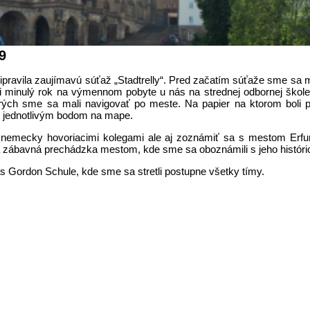
9
pravila zaujímavú súťaž „Stadtrelly“. Pred začatím súťaže sme sa 
oli minulý rok na výmennom pobyte u nás na strednej odbornej škole
ých sme sa mali navigovať po meste. Na papier na ktorom boli p
 k jednotlivým bodom na mape.
nemecky hovoriacimi kolegami ale aj zoznámiť sa s mestom Erfurt
a zábavná prechádzka mestom, kde sme sa oboznámili s jeho histório
s Gordon Schule, kde sme sa stretli postupne všetky tímy.