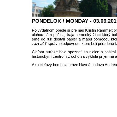
PONDELOK / MONDAY - 03.06.201
Po výdatnom obede si pre nás Kristin Rammelt pri
úlohou nám prišli aj traja nemecký žiaci ktorý b
sme do rúk dostali papier a mapu pomocou ktor
zaznačiť správne odpovede, ktoré boli priradené
Cieľom súťaže bolo spoznať sa nielen s našimi 
historickým centrom z čoho sa vykľula príjemná 
Ako cieľový bod bola práve hlavná budova Andrea