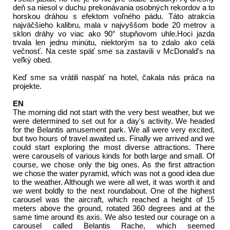
deň sa niesol v duchu prekonávania osobných rekordov a to
horskou dráhou s efektom voľného pádu. Táto atrakcia
najväčšieho kalibru, mala v najvyššom bode 20 metrov a
sklon dráhy vo viac ako 90° stupňovom uhle.Hoci jazda
trvala len jednu minútu, niektorým sa to zdalo ako celá
večnosť. Na ceste späť sme sa zastavili v McDonald's na
veľký obed.
Keď sme sa vrátili naspäť na hotel, čakala nás práca na
projekte.
EN
The morning did not start with the very best weather, but we
were determined to set out for a day's activity. We headed
for the Belantis amusement park. We all were very excited,
but two hours of travel awaited us. Finally we arrived and we
could start exploring the most diverse attractions. There
were carousels of various kinds for both large and small. Of
course, we chose only the big ones. As the first attraction
we chose the water pyramid, which was not a good idea due
to the weather. Although we were all wet, it was worth it and
we went boldly to the next roundabout. One of the highest
carousel was the aircraft, which reached a height of 15
meters above the ground, rotated 360 degrees and at the
same time around its axis. We also tested our courage on a
carousel called Belantis Rache, which seemed