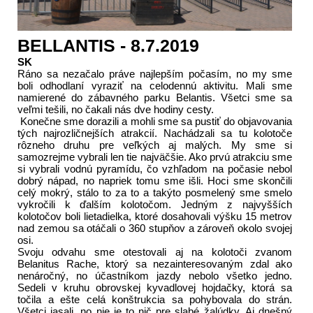
BELLANTIS - 8.7.2019
SK
Ráno sa nezačalo práve najlepším počasím, no my sme
boli odhodlaní vyraziť na celodennú aktivitu. Mali sme
namierené do zábavného parku Belantis. Všetci sme sa
veľmi tešili, no čakali nás dve hodiny cesty.
Konečne sme dorazili a mohli sme sa pustiť do objavovania
tých najrozličnejších atrakcií. Nachádzali sa tu kolotoče
rôzneho druhu pre veľkých aj malých. My sme si
samozrejme vybrali len tie najväčšie. Ako prvú atrakciu sme
si vybrali vodnú pyramídu, čo vzhľadom na počasie nebol
dobrý nápad, no napriek tomu sme išli. Hoci sme skončili
celý mokrý, stálo to za to a takýto posmelený sme smelo
vykročili k ďalším kolotočom. Jedným z najvyšších
kolotočov boli lietadielka, ktoré dosahovali výšku 15 metrov
nad zemou sa otáčali o 360 stupňov a zároveň okolo svojej
osi.
Svoju odvahu sme otestovali aj na kolotoči zvanom
Belanitus Rache, ktorý sa nezainteresovaným zdal ako
nenáročný, no účastníkom jazdy nebolo všetko jedno.
Sedeli v kruhu obrovskej kyvadlovej hojdačky, ktorá sa
točila a ešte celá konštrukcia sa pohybovala do strán.
Všetci jasali, no nie je to nič pre slabé žalúdky. Aj dnešný